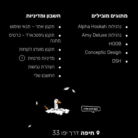
מתוגים מובילים
חשבון ומדיניות
נרגילות Alpha Hookah
תקנון אתר – תנאי שימוש
נרגילות Amy Deluxe
תקנון גיפטכארד – כרטיס
מתנה
HOOB
תקנון מועדון לקוחות
Conceptic Design
מדיניות פרטיות
?
DSH
הצהרת נגישות
החשבון שלי
חיפה
דרך יפו 33