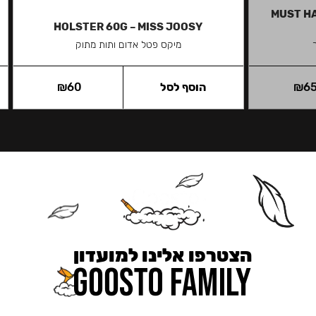
MUST HA
HOLSTER 60G – MISS JOOSY
מיקס פטל אדום ותות מתוק
6
₪
הוסף לסל
60
₪
הצטרפו אלינו למועדון
כאן מקבלים יותר — הטבות, עדכונים והפתעות בלעדיות.