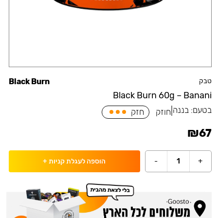
טבק
Black Burn
Black Burn 60g – Banani
בטעם:
בננה
|
חוזק
חזק
₪
67
-
1
+
הוספה לעגלת קניות
+