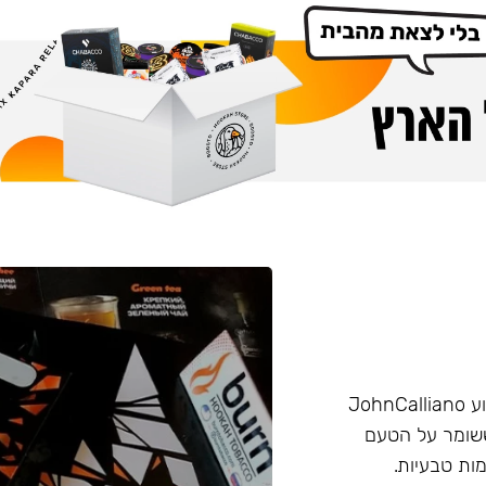
הליין החזק של חברת Burn שזכה בפרס ״טבק השנה״ באירוע JohnCalliano
יכותי וחזק ששומר על הטעם