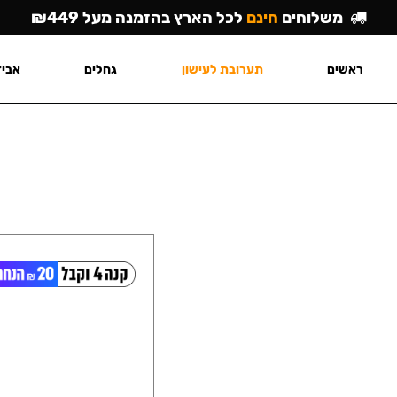
משלוחים
חינם
לכל הארץ בהזמנה מעל ₪449
ראשים
תערובת לעישון
גחלים
אביז