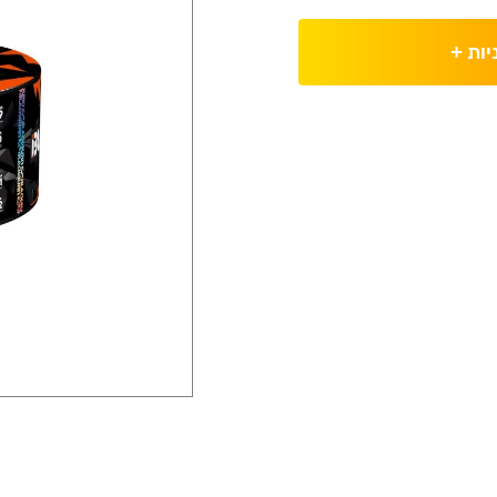
יות
+