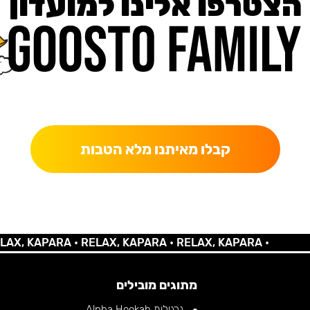
הצטרפו אלינו למועדון
כאן מקבלים יותר — הטבות, עדכונים והפתעות בלעדיות.
קבלו מאיתנו מלא הטבות
 KAPARA •
RELAX, KAPARA •
RELAX, KAPARA •
מתוגים מובילים
נרגילות Alpha Hookah