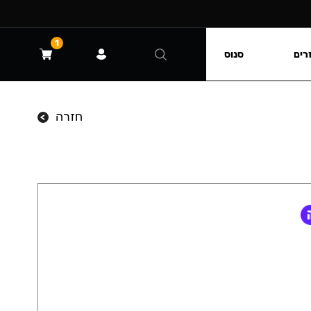
1
רים
סנוס
חזרה