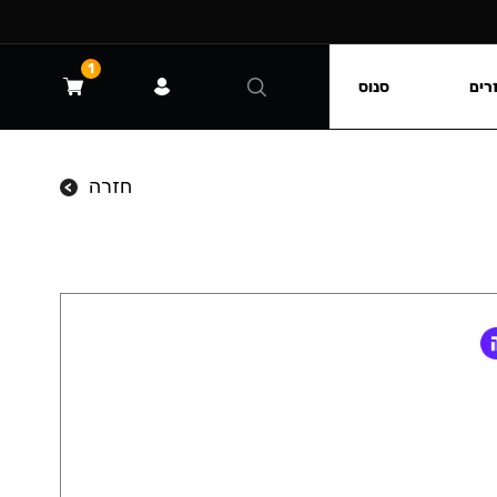
1
רים
סנוס
חזרה