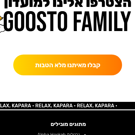
הצטרפו אלינו למועדון
כאן מקבלים יותר — הטבות, עדכונים והפתעות בלעדיות.
קבלו מאיתנו מלא הטבות
 KAPARA •
RELAX, KAPARA •
RELAX, KAPARA •
מתוגים מובילים
נרגילות Alpha Hookah