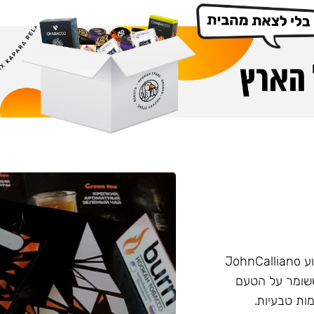
הליין החזק של חברת Burn שזכה בפרס ״טבק השנה״ באירוע JohnCalliano
יכותי וחזק ששומר על הטעם