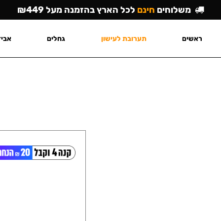
משלוחים
חינם
לכל הארץ בהזמנה מעל ₪449
ראשים
תערובת לעישון
גחלים
אביז