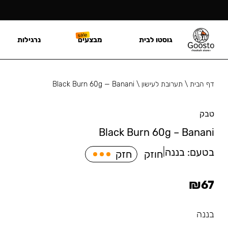
גוסטו לבית
מבצעים
נרגילות
דף הבית
\
תערובת לעישון
\
Black Burn 60g — Banani
טבק
Black Burn 60g – Banani
בטעם:
בננה
|
חוזק
חזק
₪
67
בננה