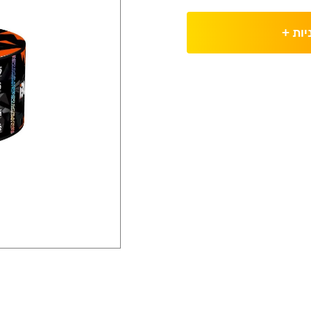
יות
+