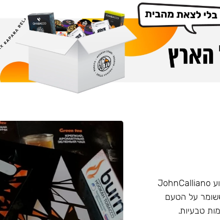
הליין החזק של חברת Burn שזכה בפרס ״טבק השנה״ באירוע JohnCalliano
יכותי וחזק ששומר על הטעם