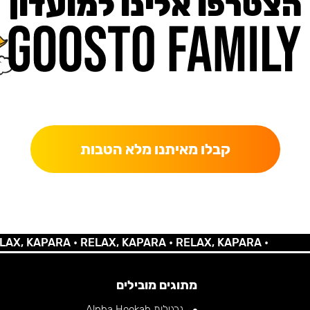
הצטרפו אלינו למועדון
כאן מקבלים יותר — הטבות, עדכונים והפתעות בלעדיות.
קבלו מאיתנו מלא הטבות
 KAPARA •
RELAX, KAPARA •
RELAX, KAPARA •
מתוגים מובילים
נרגילות Alpha Hookah