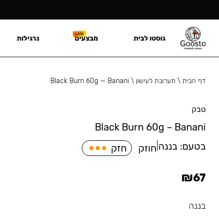
גוסטו לבית
מבצעים
נרגילות
דף הבית
\
תערובת לעישון
\
Black Burn 60g — Banani
טבק
Black Burn 60g – Banani
בטעם:
בננה
|
חוזק
חזק
₪
67
בננה