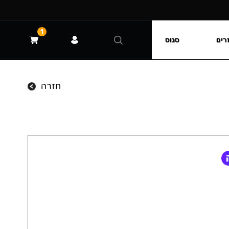
1
רים
סנוס
חזרה