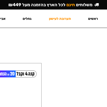
משלוחים
חינם
לכל הארץ בהזמנה מעל ₪449
ראשים
תערובת לעישון
גחלים
אביז