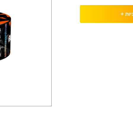
יות
+