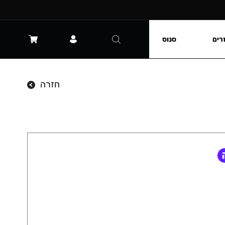
רים
סנוס
חזרה