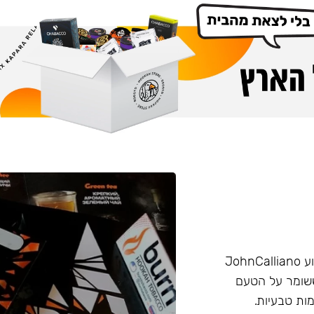
הליין החזק של חברת Burn שזכה בפרס ״טבק השנה״ באירוע JohnCalliano
יכותי וחזק ששומר על הטעם