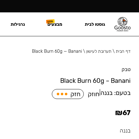
גוסטו לבית
מבצעים
נרגילות
דף הבית
\
תערובת לעישון
\
Black Burn 60g — Banani
טבק
Black Burn 60g – Banani
בטעם:
בננה
|
חוזק
חזק
₪
67
בננה