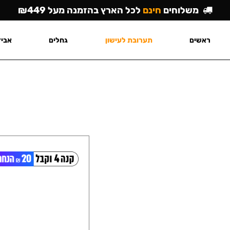
משלוחים
חינם
לכל הארץ בהזמנה מעל ₪449
ראשים
תערובת לעישון
גחלים
אביז