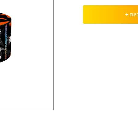
יות
+