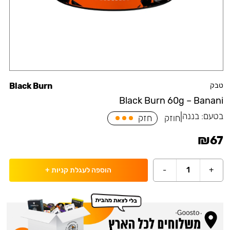
טבק
Black Burn
Black Burn 60g – Banani
בטעם:
בננה
|
חוזק
חזק
₪
67
-
1
+
הוספה לעגלת קניות
+