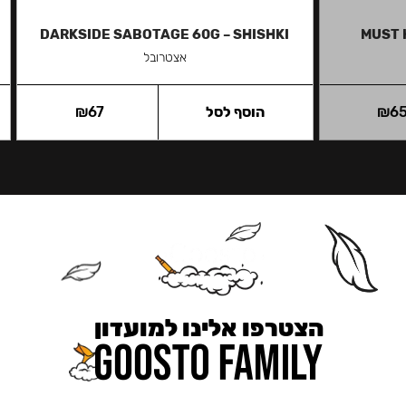
DARKSIDE SABOTAGE 60G – SHISHKI
MUST 
אצטרובל
6
₪
הוסף לסל
67
₪
הצטרפו אלינו למועדון
כאן מקבלים יותר — הטבות, עדכונים והפתעות בלעדיות.