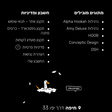
מתוגים מובילים
חשבון ומדיניות
נרגילות Alpha Hookah
תקנון אתר – תנאי שימוש
נרגילות Amy Deluxe
תקנון גיפטכארד – כרטיס
מתנה
HOOB
תקנון מועדון לקוחות
Conceptic Design
מדיניות פרטיות
?
DSH
הצהרת נגישות
החשבון שלי
חיפה
דרך יפו 33