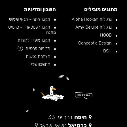
מתוגים מובילים
חשבון ומדיניות
נרגילות Alpha Hookah
תקנון אתר – תנאי שימוש
נרגילות Amy Deluxe
תקנון גיפטכארד – כרטיס
מתנה
HOOB
תקנון מועדון לקוחות
Conceptic Design
מדיניות פרטיות
?
DSH
הצהרת נגישות
החשבון שלי
חיפה
דרך יפו 33
כרמיאל
נשיאי ישראל 9