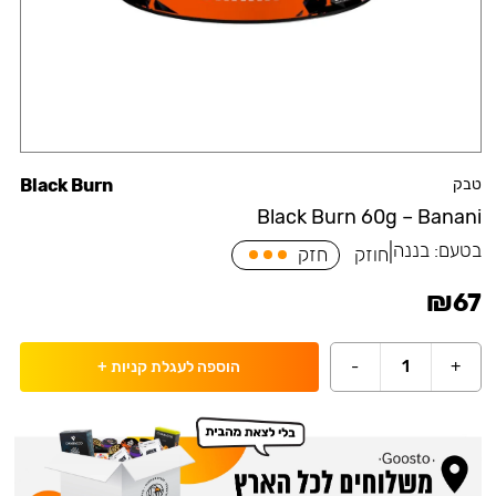
טבק
Black Burn
Black Burn 60g – Banani
בטעם:
בננה
|
חוזק
חזק
₪
67
-
1
+
הוספה לעגלת קניות
+