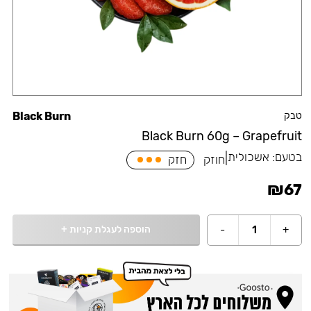
טבק
Black Burn
Black Burn 60g – Grapefruit
בטעם:
אשכולית
|
חוזק
חזק
₪
67
הוספה לעגלת קניות
+
-
1
+