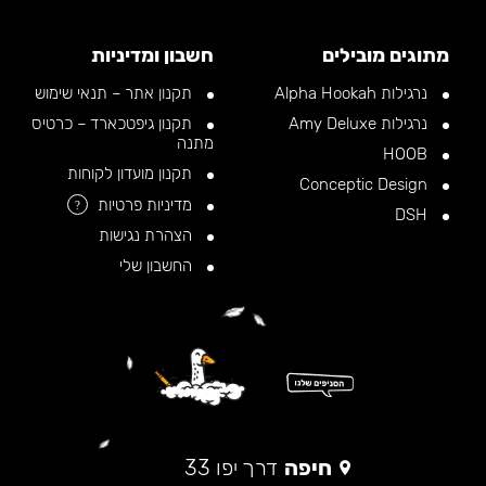
מתוגים מובילים
חשבון ומדיניות
נרגילות Alpha Hookah
תקנון אתר – תנאי שימוש
נרגילות Amy Deluxe
תקנון גיפטכארד – כרטיס
מתנה
HOOB
תקנון מועדון לקוחות
Conceptic Design
מדיניות פרטיות
?
DSH
הצהרת נגישות
החשבון שלי
חיפה
דרך יפו 33