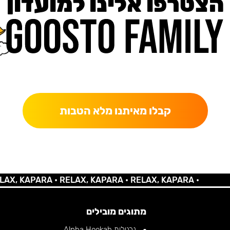
הצטרפו אלינו למועדון
כאן מקבלים יותר — הטבות, עדכונים והפתעות בלעדיות.
קבלו מאיתנו מלא הטבות
 KAPARA •
RELAX, KAPARA •
RELAX, KAPARA •
מתוגים מובילים
נרגילות Alpha Hookah