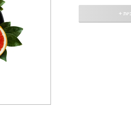
יות
+