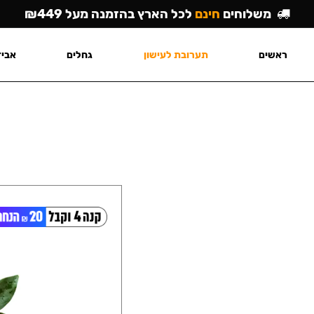
משלוחים
חינם
לכל הארץ בהזמנה מעל ₪449
ראשים
תערובת לעישון
גחלים
אביז