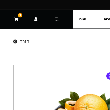
1
רים
סנוס
חזרה