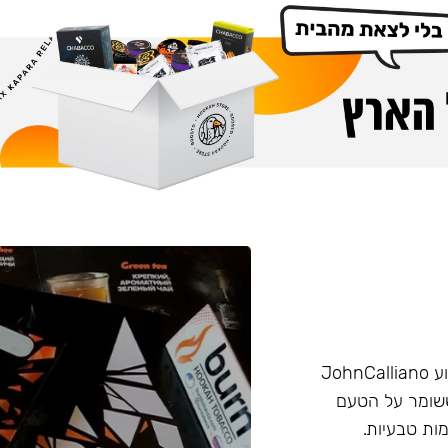
הליין החזק של חברת Burn שזכה בפרס ״טבק השנה״ באירוע JohnCalliano
יכותי וחזק ששומר על הטעם