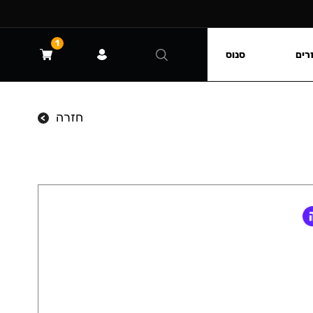
1
רים
סנוס
חזרה