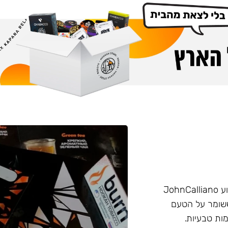
הליין החזק של חברת Burn שזכה בפרס ״טבק השנה״ באירוע JohnCalliano
יכותי וחזק ששומר על הטעם