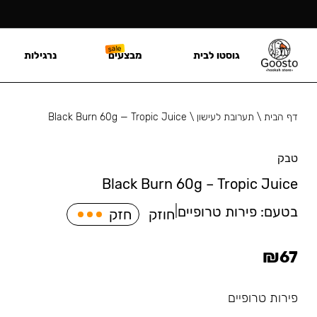
גוסטו לבית
מבצעים
נרגילות
דף הבית
\
תערובת לעישון
\
Black Burn 60g — Tropic Juice
טבק
Black Burn 60g – Tropic Juice
בטעם:
פירות טרופיים
|
חוזק
חזק
₪
67
פירות טרופיים