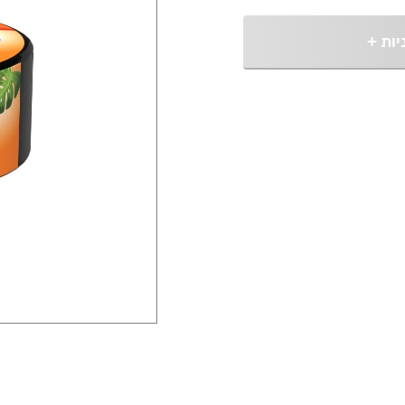
יות
+