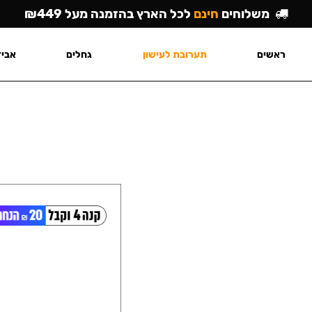
משלוחים
חינם
לכל הארץ בהזמנה מעל ₪449
ראשים
תערובת לעישון
גחלים
אביז