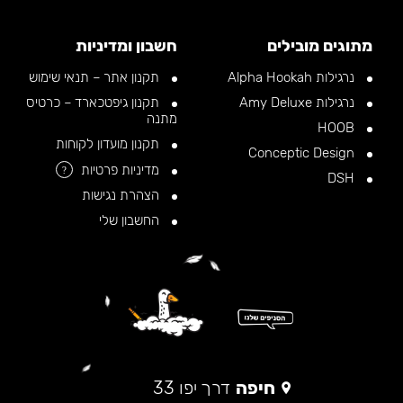
מתוגים מובילים
חשבון ומדיניות
נרגילות Alpha Hookah
תקנון אתר – תנאי שימוש
נרגילות Amy Deluxe
תקנון גיפטכארד – כרטיס
מתנה
HOOB
תקנון מועדון לקוחות
Conceptic Design
מדיניות פרטיות
?
DSH
הצהרת נגישות
החשבון שלי
חיפה
דרך יפו 33