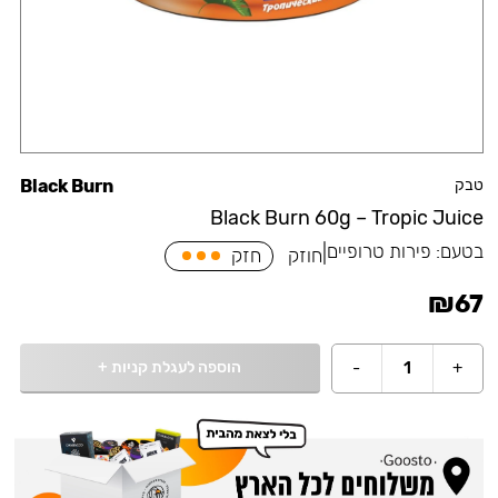
טבק
Black Burn
Black Burn 60g – Tropic Juice
בטעם:
פירות טרופיים
|
חוזק
חזק
₪
67
הוספה לעגלת קניות
+
-
1
+