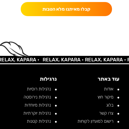
קבלו מאיתנו מלא הטבות
AX, KAPARA •
RELAX, KAPARA •
RELAX, KAPARA •
REL
עוד באתר
נרגילות
אודות
נרגילות רוסיות
מיקור חוץ
נרגילות נירוסטה
בלוג
נרגילות מיוחדות
צרו קשר
נרגילות יוקרתיות
רישום למועדון לקוחות
נרגילות קטנות