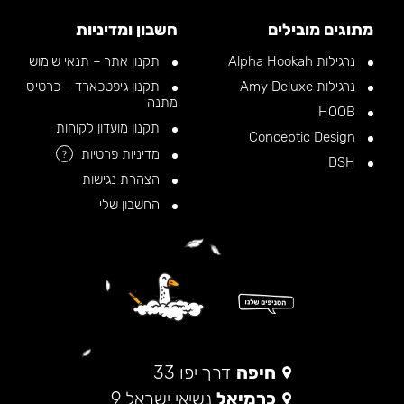
מתוגים מובילים
חשבון ומדיניות
נרגילות Alpha Hookah
תקנון אתר – תנאי שימוש
נרגילות Amy Deluxe
תקנון גיפטכארד – כרטיס
מתנה
HOOB
תקנון מועדון לקוחות
Conceptic Design
מדיניות פרטיות
?
DSH
הצהרת נגישות
החשבון שלי
חיפה
דרך יפו 33
כרמיאל
נשיאי ישראל 9