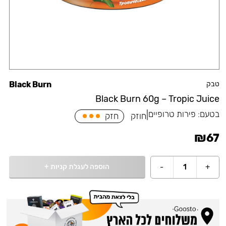
טבק
Black Burn
Black Burn 60g – Tropic Juice
בטעם:
פירות טרופיים
|
חוזק
חזק
₪
67
הוספה לעגלת קניות
+
-
1
+