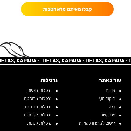
קבלו מאיתנו מלא הטבות
AX, KAPARA •
RELAX, KAPARA •
RELAX, KAPARA •
REL
עוד באתר
נרגילות
אודות
נרגילות רוסיות
מיקור חוץ
נרגילות נירוסטה
בלוג
נרגילות מיוחדות
צרו קשר
נרגילות יוקרתיות
רישום למועדון לקוחות
נרגילות קטנות