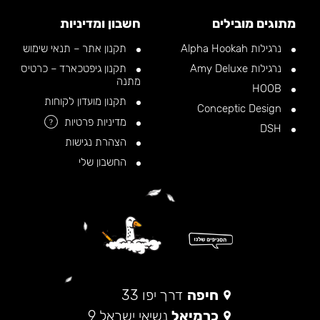
מתוגים מובילים
חשבון ומדיניות
נרגילות Alpha Hookah
תקנון אתר – תנאי שימוש
נרגילות Amy Deluxe
תקנון גיפטכארד – כרטיס
מתנה
HOOB
תקנון מועדון לקוחות
Conceptic Design
מדיניות פרטיות
?
DSH
הצהרת נגישות
החשבון שלי
חיפה
דרך יפו 33
כרמיאל
נשיאי ישראל 9