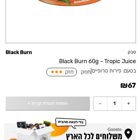
טבק
Black Burn
Black Burn 60g – Tropic Juice
בטעם:
פירות טרופיים
|
חוזק
חזק
₪
67
הוספה לעגלת קניות
+
-
1
+