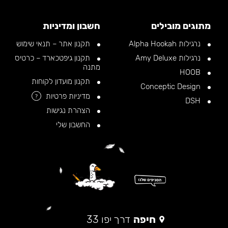
מתוגים מובילים
חשבון ומדיניות
נרגילות Alpha Hookah
תקנון אתר – תנאי שימוש
נרגילות Amy Deluxe
תקנון גיפטכארד – כרטיס
מתנה
HOOB
תקנון מועדון לקוחות
Conceptic Design
מדיניות פרטיות
?
DSH
הצהרת נגישות
החשבון שלי
חיפה
דרך יפו 33