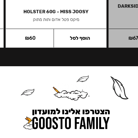
DARKSID
HOLSTER 60G – MISS JOOSY
מיקס פטל אדום ותות מתוק
6
₪
הוסף לסל
60
₪
הצטרפו אלינו למועדון
כאן מקבלים יותר — הטבות, עדכונים והפתעות בלעדיות.