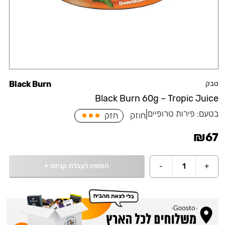
טבק
Black Burn
Black Burn 60g – Tropic Juice
בטעם:
פירות טרופיים
|
חוזק
חזק
₪
67
הוספה לעגלת קניות
+
-
1
+