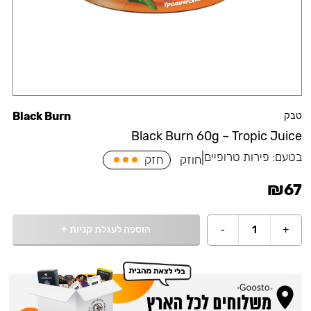
טבק
Black Burn
Black Burn 60g – Tropic Juice
בטעם:
פירות טרופיים
|
חוזק
חזק
₪
67
הוספה לעגלת קניות
+
-
1
+