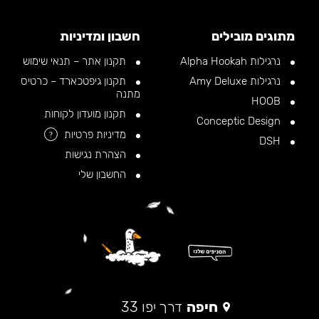
מתוגים מובילים
חשבון ומדיניות
נרגילות Alpha Hookah
תקנון אתר – תנאי שימוש
נרגילות Amy Deluxe
תקנון גיפטכארד – כרטיס
מתנה
HOOB
תקנון מועדון לקוחות
Conceptic Design
מדיניות פרטיות
?
DSH
הצהרת נגישות
החשבון שלי
חיפה
דרך יפו 33