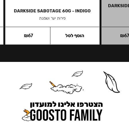
DARKSIDE
DARKSIDE SABOTAGE 60G – INDIGO
פירות יער ושמנת
6
₪
הוסף לסל
67
₪
הצטרפו אלינו למועדון
כאן מקבלים יותר — הטבות, עדכונים והפתעות בלעדיות.