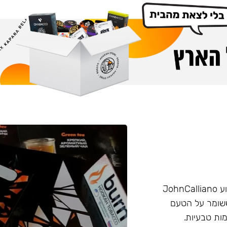
הליין החזק של חברת Burn שזכה בפרס ״טבק השנה״ באירוע JohnCalliano
יכותי וחזק ששומר על הטעם