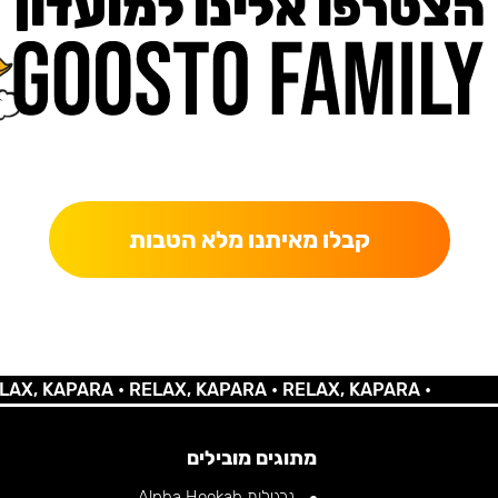
הצטרפו אלינו למועדון
כאן מקבלים יותר — הטבות, עדכונים והפתעות בלעדיות.
קבלו מאיתנו מלא הטבות
 KAPARA •
RELAX, KAPARA •
RELAX, KAPARA •
מתוגים מובילים
נרגילות Alpha Hookah