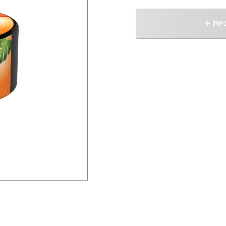
יות
+