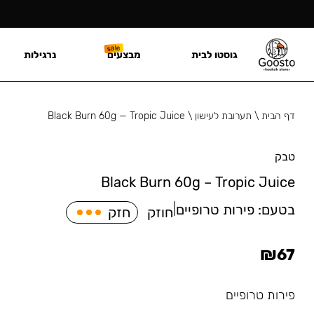
גוסטו לבית
מבצעים
נרגילות
דף הבית
\
תערובת לעישון
\
Black Burn 60g — Tropic Juice
טבק
Black Burn 60g – Tropic Juice
בטעם:
פירות טרופיים
|
חוזק
חזק
₪
67
פירות טרופיים