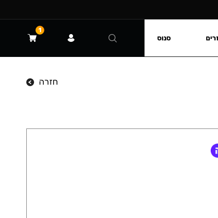
1
רים
סנוס
חזרה