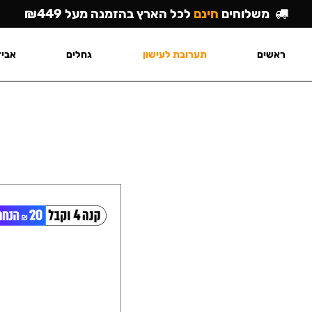
משלוחים
חינם
לכל הארץ בהזמנה מעל ₪449
ראשים
תערובת לעישון
גחלים
אביז