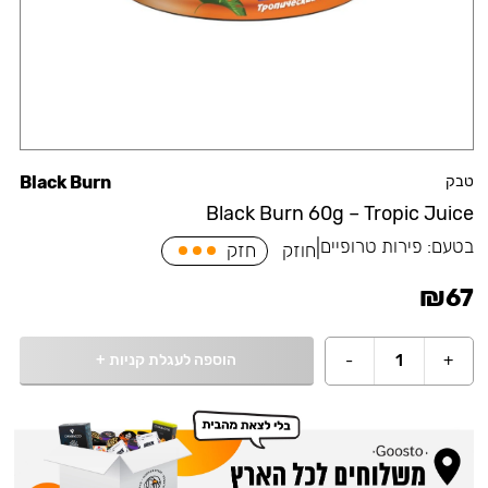
טבק
Black Burn
Black Burn 60g – Tropic Juice
בטעם:
פירות טרופיים
|
חוזק
חזק
₪
67
הוספה לעגלת קניות
+
-
1
+