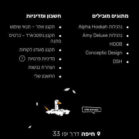
מתוגים מובילים
חשבון ומדיניות
נרגילות Alpha Hookah
תקנון אתר – תנאי שימוש
נרגילות Amy Deluxe
תקנון גיפטכארד – כרטיס
מתנה
HOOB
תקנון מועדון לקוחות
Conceptic Design
מדיניות פרטיות
?
DSH
הצהרת נגישות
החשבון שלי
חיפה
דרך יפו 33