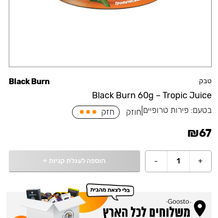
טבק
Black Burn
Black Burn 60g – Tropic Juice
בטעם:
פירות טרופיים
|
חוזק
חזק
₪
67
הוספה לעגלת קניות
+
-
1
+