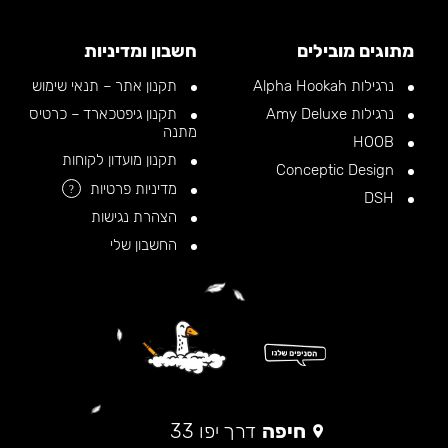
מתוגים מובילים
חשבון ומדיניות
נרגילות Alpha Hookah
תקנון אתר – תנאי שימוש
נרגילות Amy Deluxe
תקנון גיפטכארד – כרטיס
מתנה
HOOB
תקנון מועדון לקוחות
Conceptic Design
מדיניות פרטיות
?
DSH
הצהרת נגישות
החשבון שלי
חיפה
דרך יפו 33