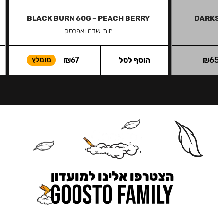
BLACK BURN 60G – PEACH BERRY
DARKS
תות שדה ואפרסק
6
₪
הוסף לסל
67
₪
מומלץ
הצטרפו אלינו למועדון
כאן מקבלים יותר — הטבות, עדכונים והפתעות בלעדיות.