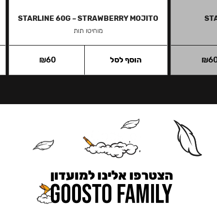
STARLINE 60G – STRAWBERRY MOJITO
ST
מוחיטו תות
6
₪
הוסף לסל
60
₪
הצטרפו אלינו למועדון
כאן מקבלים יותר — הטבות, עדכונים והפתעות בלעדיות.