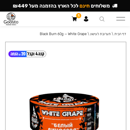
משלוחים
חינם
לכל הארץ בהזמנה מעל ₪449
1
דף הבית
\
תערובת לעישון
\
Black Burn 60g — White Grape