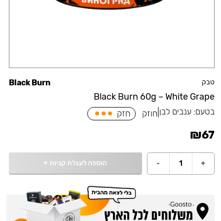
טבק
Black Burn
Black Burn 60g – White Grape
בטעם:
ענבים לבן
|
חוזק
חזק
₪
67
הוספה לעגלת קניות
+
-
1
+