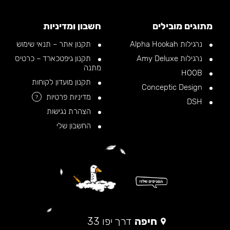
מתוגים מובילים
חשבון ומדיניות
נרגילות Alpha Hookah
תקנון אתר – תנאי שימוש
נרגילות Amy Deluxe
תקנון גיפטכארד – כרטיס
מתנה
HOOB
תקנון מועדון לקוחות
Conceptic Design
מדיניות פרטיות
?
DSH
הצהרת נגישות
החשבון שלי
חיפה
דרך יפו 33