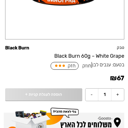
טבק
Black Burn
Black Burn 60g – White Grape
בטעם:
ענבים לבן
|
חוזק
חזק
₪
67
הוספה לעגלת קניות
+
-
1
+