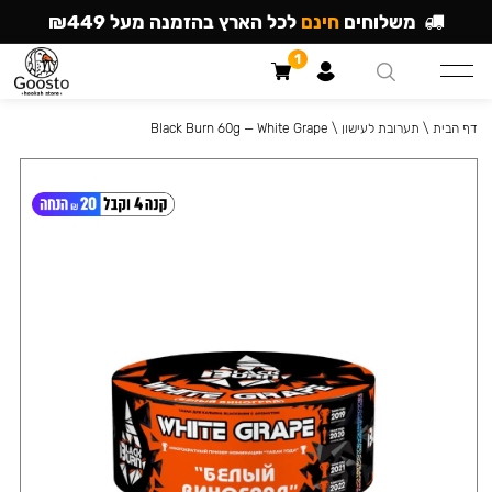
משלוחים
חינם
לכל הארץ בהזמנה מעל ₪449
1
דף הבית
\
תערובת לעישון
\
Black Burn 60g — White Grape