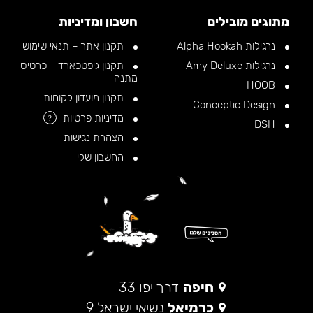
מתוגים מובילים
חשבון ומדיניות
נרגילות Alpha Hookah
תקנון אתר – תנאי שימוש
נרגילות Amy Deluxe
תקנון גיפטכארד – כרטיס
מתנה
HOOB
תקנון מועדון לקוחות
Conceptic Design
מדיניות פרטיות
?
DSH
הצהרת נגישות
החשבון שלי
חיפה
דרך יפו 33