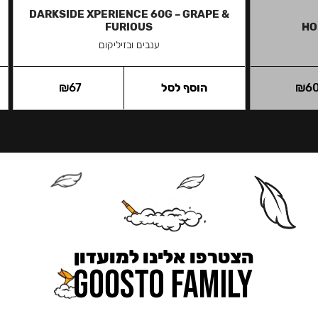
DARKSIDE XPERIENCE 60G – GRAPE &
FURIOUS
HO
ענבים ובזיליקום
6
₪
הוסף לסל
67
₪
הצטרפו אלינו למועדון
כאן מקבלים יותר — הטבות, עדכונים והפתעות בלעדיות.