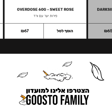
OVERDOSE 60G – SWEET ROSE
DARKSI
פירות יער עם ורד
6
₪
הוסף לסל
67
₪
הצטרפו אלינו למועדון
כאן מקבלים יותר — הטבות, עדכונים והפתעות בלעדיות.