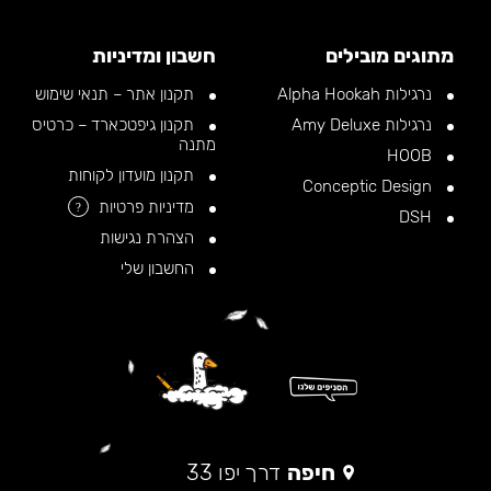
מתוגים מובילים
חשבון ומדיניות
נרגילות Alpha Hookah
תקנון אתר – תנאי שימוש
נרגילות Amy Deluxe
תקנון גיפטכארד – כרטיס
מתנה
HOOB
תקנון מועדון לקוחות
Conceptic Design
מדיניות פרטיות
?
DSH
הצהרת נגישות
החשבון שלי
חיפה
דרך יפו 33