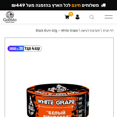
משלוחים
חינם
לכל הארץ בהזמנה מעל ₪449
1
דף הבית
\
תערובת לעישון
\
Black Burn 60g — White Grape