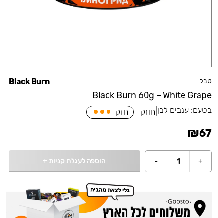
טבק
Black Burn
Black Burn 60g – White Grape
בטעם:
ענבים לבן
|
חוזק
חזק
₪
67
הוספה לעגלת קניות
+
-
1
+