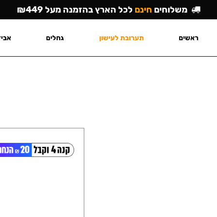
משלוחים
חינם
לכל הארץ בהזמנה מעל ₪449
ראשים
תערובת לעישון
גחלים
אביז