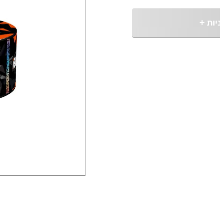
יות
+