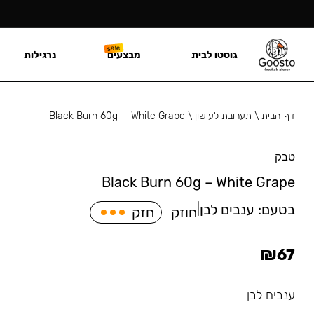
גוסטו לבית
מבצעים
נרגילות
דף הבית
\
תערובת לעישון
\
Black Burn 60g — White Grape
טבק
Black Burn 60g – White Grape
בטעם:
ענבים לבן
|
חוזק
חזק
₪
67
ענבים לבן