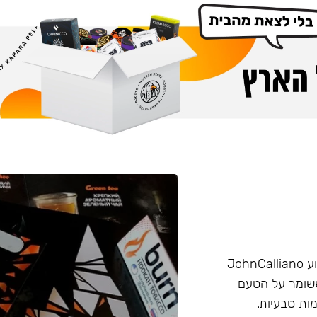
הליין החזק של חברת Burn שזכה בפרס ״טבק השנה״ באירוע JohnCalliano
יכותי וחזק ששומר על הטעם