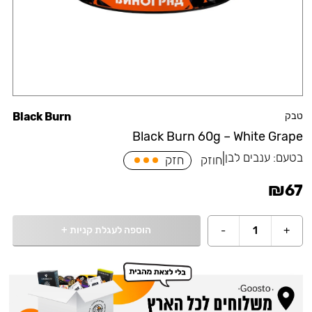
טבק
Black Burn
Black Burn 60g – White Grape
בטעם:
ענבים לבן
|
חוזק
חזק
₪
67
הוספה לעגלת קניות
+
-
1
+