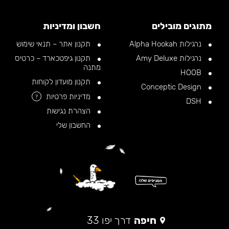
מתוגים מובילים
חשבון ומדיניות
נרגילות Alpha Hookah
תקנון אתר – תנאי שימוש
נרגילות Amy Deluxe
תקנון גיפטכארד – כרטיס
מתנה
HOOB
תקנון מועדון לקוחות
Conceptic Design
מדיניות פרטיות
?
DSH
הצהרת נגישות
החשבון שלי
חיפה
דרך יפו 33