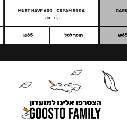
MUST HAVE 60G – CREAM SODA
DARK
קרם סודה
6
₪
הוסף לסל
65
₪
הצטרפו אלינו למועדון
כאן מקבלים יותר — הטבות, עדכונים והפתעות בלעדיות.