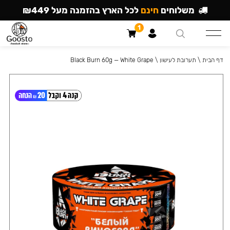
משלוחים
חינם
לכל הארץ בהזמנה מעל ₪449
1
דף הבית
\
תערובת לעישון
\
Black Burn 60g — White Grape