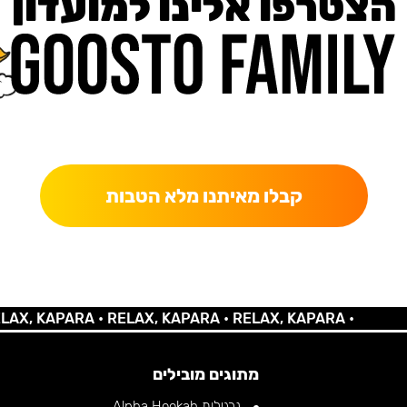
הצטרפו אלינו למועדון
כאן מקבלים יותר — הטבות, עדכונים והפתעות בלעדיות.
קבלו מאיתנו מלא הטבות
 KAPARA •
RELAX, KAPARA •
RELAX, KAPARA •
מתוגים מובילים
נרגילות Alpha Hookah