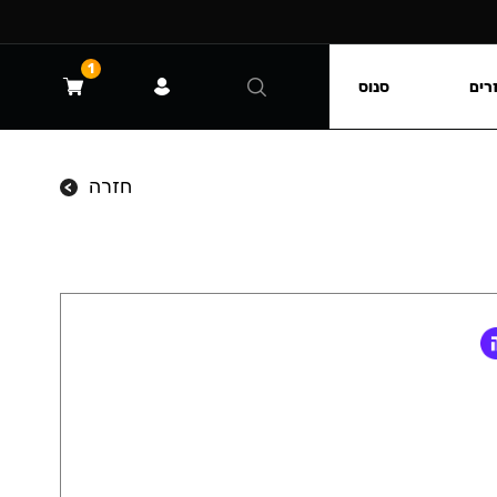
1
רים
סנוס
חזרה