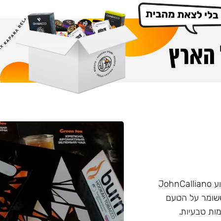
הליין החזק של חברת Burn שזכה בפרס ״טבק השנה״ באירוע JohnCalliano
יכותי וחזק ששומר על הטעם