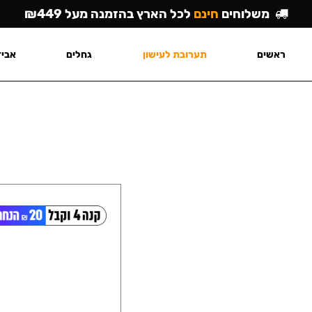
משלוחים
חינם
לכל הארץ בהזמנה מעל ₪449
ראשים
תערובת לעישון
גחלים
אביז