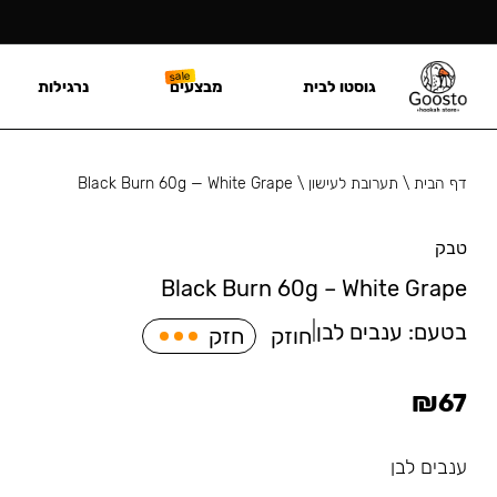
גוסטו לבית
מבצעים
נרגילות
דף הבית
\
תערובת לעישון
\
Black Burn 60g — White Grape
טבק
Black Burn 60g – White Grape
בטעם:
ענבים לבן
|
חוזק
חזק
₪
67
ענבים לבן