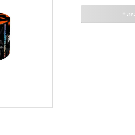
יות
+