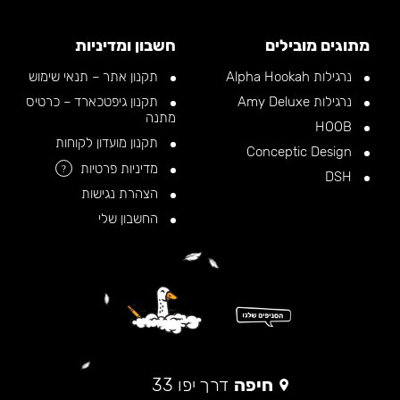
מתוגים מובילים
חשבון ומדיניות
נרגילות Alpha Hookah
תקנון אתר – תנאי שימוש
נרגילות Amy Deluxe
תקנון גיפטכארד – כרטיס
מתנה
HOOB
תקנון מועדון לקוחות
Conceptic Design
מדיניות פרטיות
?
DSH
הצהרת נגישות
החשבון שלי
חיפה
דרך יפו 33