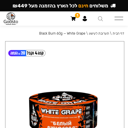
משלוחים
חינם
לכל הארץ בהזמנה מעל ₪449
1
דף הבית
\
תערובת לעישון
\
Black Burn 60g — White Grape