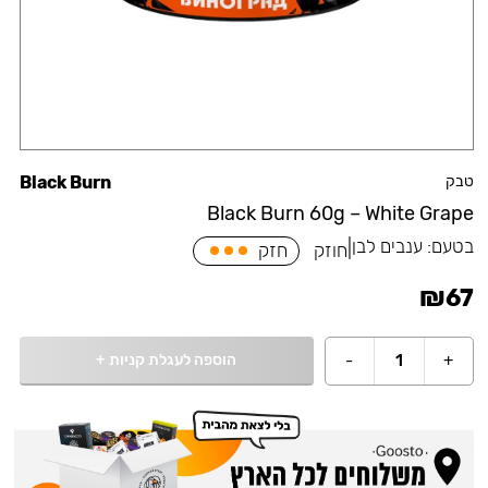
טבק
Black Burn
Black Burn 60g – White Grape
בטעם:
ענבים לבן
|
חוזק
חזק
₪
67
הוספה לעגלת קניות
+
-
1
+