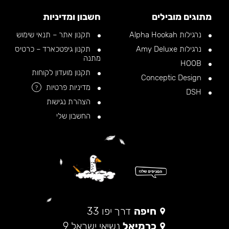
מתוגים מובילים
חשבון ומדיניות
נרגילות Alpha Hookah
תקנון אתר – תנאי שימוש
נרגילות Amy Deluxe
תקנון גיפטכארד – כרטיס
מתנה
HOOB
תקנון מועדון לקוחות
Conceptic Design
מדיניות פרטיות
?
DSH
הצהרת נגישות
החשבון שלי
חיפה
דרך יפו 33
כרמיאל
נשיאי ישראל 9