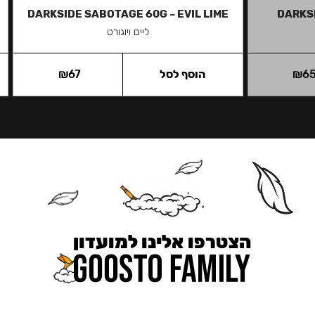
DARKSIDE SABOTAGE 60G – EVIL LIME
DARKS
ליים ויוגורט
6
₪
הוסף לסל
67
₪
הצטרפו אלינו למועדון
כאן מקבלים יותר — הטבות, עדכונים והפתעות בלעדיות.