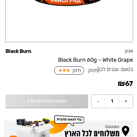
טבק
Black Burn
Black Burn 60g – White Grape
בטעם:
ענבים לבן
|
חוזק
חזק
₪
67
הוספה לעגלת קניות
+
-
1
+