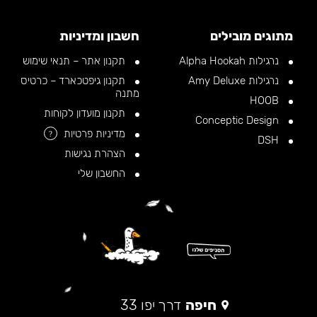
מתוגים מובילים
חשבון ומדיניות
נרגילות Alpha Hookah
תקנון אתר – תנאי שימוש
נרגילות Amy Deluxe
תקנון גיפטכארד – כרטיס
מתנה
HOOB
תקנון מועדון לקוחות
Conceptic Design
מדיניות פרטיות
?
DSH
הצהרת נגישות
החשבון שלי
חיפה
דרך יפו 33