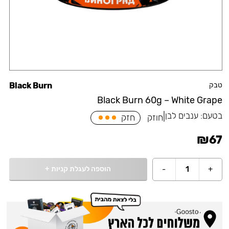
טבק
Black Burn
Black Burn 60g – White Grape
בטעם:
ענבים לבן
|
חוזק
חזק
₪
67
הוספה לעגלת קניות
+
-
1
+