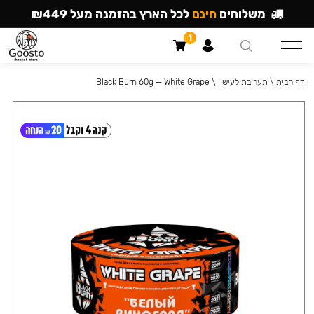
משלוחים
חינם
לכל הארץ בהזמנה מעל ₪449
1
דף הבית
\
תערובת לעישון
\
Black Burn 60g — White Grape