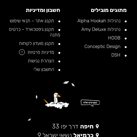
מתוגים מובילים
חשבון ומדיניות
נרגילות Alpha Hookah
תקנון אתר – תנאי שימוש
נרגילות Amy Deluxe
תקנון גיפטכארד – כרטיס
מתנה
HOOB
תקנון מועדון לקוחות
Conceptic Design
מדיניות פרטיות
?
DSH
הצהרת נגישות
החשבון שלי
חיפה
דרך יפו 33
כרמיאל
נשיאי ישראל 9