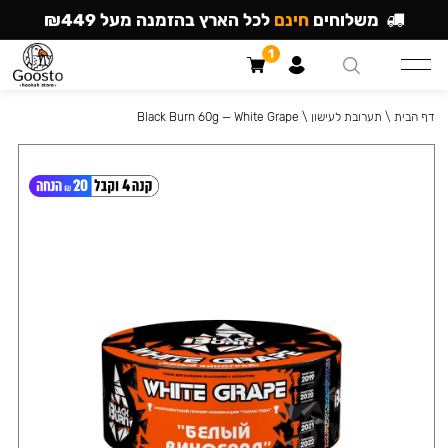
משלוחים
חינם
לכל הארץ בהזמנה מעל ₪449
1
דף הבית
\
תערובת לעישון
\
Black Burn 60g — White Grape