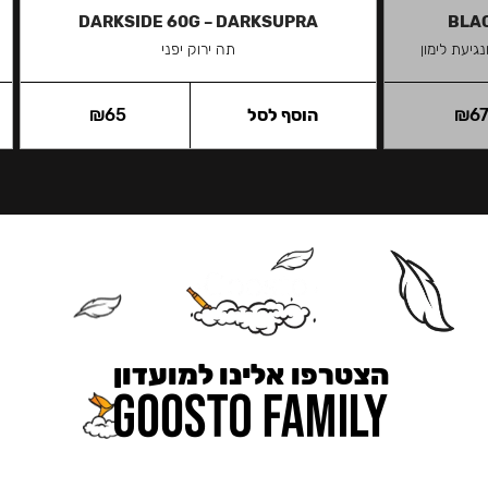
DARKSIDE 60G – DARKSUPRA
BLAC
גיעת לימון
תה ירוק יפני
6
₪
הוסף לסל
65
₪
הצטרפו אלינו למועדון
כאן מקבלים יותר — הטבות, עדכונים והפתעות בלעדיות.