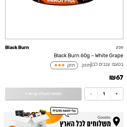
טבק
Black Burn
Black Burn 60g – White Grape
בטעם:
ענבים לבן
|
חוזק
חזק
₪
67
הוספה לעגלת קניות
+
-
1
+