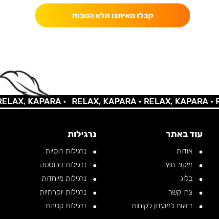
קבלו מאיתנו מלא הטבות
AX, KAPARA •
RELAX, KAPARA •
RELAX, KAPARA •
REL
עוד באתר
נרגילות
אודות
נרגילות רוסיות
מיקור חוץ
נרגילות נירוסטה
בלוג
נרגילות מיוחדות
צרו קשר
נרגילות יוקרתיות
רישום למועדון לקוחות
נרגילות קטנות