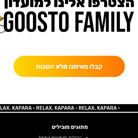
הצטרפו אלינו למועדון
כאן מקבלים יותר — הטבות, עדכונים והפתעות בלעדיות.
קבלו מאיתנו מלא הטבות
 KAPARA •
RELAX, KAPARA •
RELAX, KAPARA •
מתוגים מובילים
נרגילות Alpha Hookah