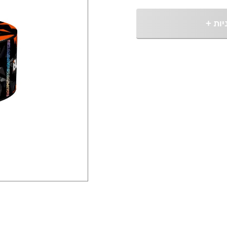
יות
+