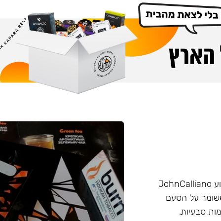
הליין החזק של חברת Burn שזכה בפרס ״טבק השנה״ באירוע JohnCalliano
יכותי וחזק ששומר על הטעם