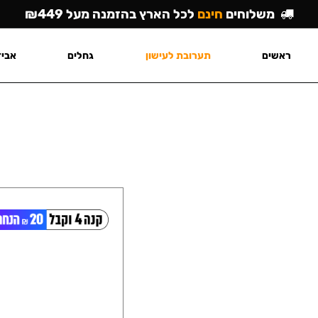
משלוחים
חינם
לכל הארץ בהזמנה מעל ₪449
ראשים
תערובת לעישון
גחלים
אביז