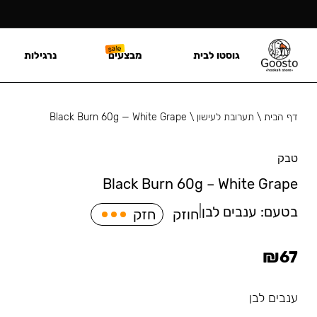
גוסטו לבית
מבצעים
נרגילות
דף הבית
\
תערובת לעישון
\
Black Burn 60g — White Grape
טבק
Black Burn 60g – White Grape
בטעם:
ענבים לבן
|
חוזק
חזק
₪
67
ענבים לבן