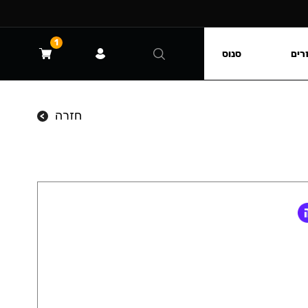
1
רים
סנוס
חזרה