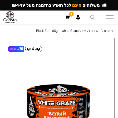
משלוחים
חינם
לכל הארץ בהזמנה מעל ₪449
1
דף הבית
\
תערובת לעישון
\
Black Burn 60g — White Grape