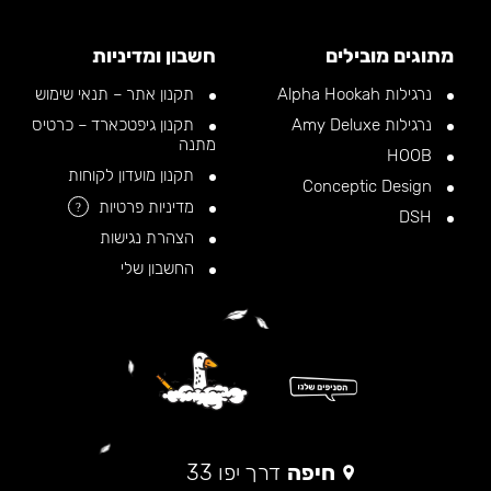
מתוגים מובילים
חשבון ומדיניות
נרגילות Alpha Hookah
תקנון אתר – תנאי שימוש
נרגילות Amy Deluxe
תקנון גיפטכארד – כרטיס
מתנה
HOOB
תקנון מועדון לקוחות
Conceptic Design
מדיניות פרטיות
?
DSH
הצהרת נגישות
החשבון שלי
חיפה
דרך יפו 33