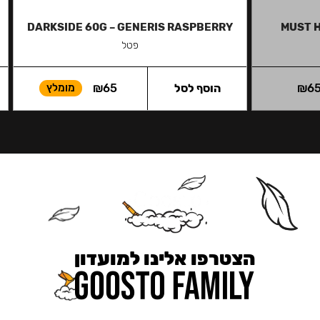
DARKSIDE 60G – GENERIS RASPBERRY
MUST H
פטל
6
₪
הוסף לסל
65
₪
מומלץ
הצטרפו אלינו למועדון
כאן מקבלים יותר — הטבות, עדכונים והפתעות בלעדיות.