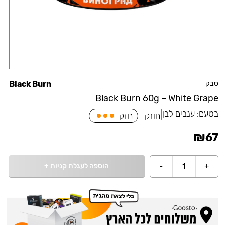
טבק
Black Burn
Black Burn 60g – White Grape
בטעם:
ענבים לבן
|
חוזק
חזק
₪
67
הוספה לעגלת קניות
+
-
1
+