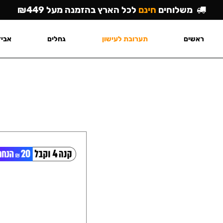
משלוחים
חינם
לכל הארץ בהזמנה מעל ₪449
ראשים
תערובת לעישון
גחלים
אביז