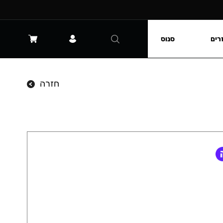
רים
סנוס
חזרה