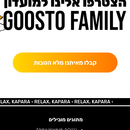
הצטרפו אלינו למועדון
כאן מקבלים יותר — הטבות, עדכונים והפתעות בלעדיות.
קבלו מאיתנו מלא הטבות
 KAPARA •
RELAX, KAPARA •
RELAX, KAPARA •
מתוגים מובילים
נרגילות Alpha Hookah