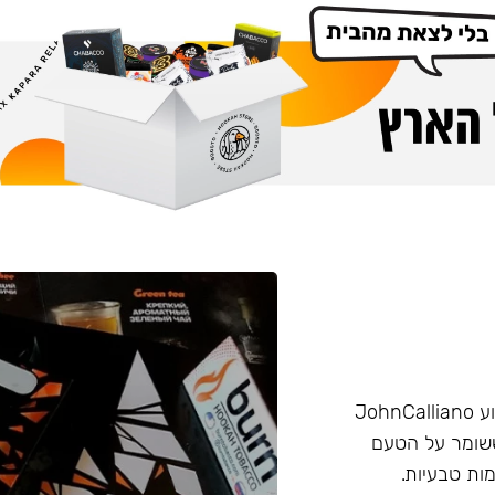
הליין החזק של חברת Burn שזכה בפרס ״טבק השנה״ באירוע JohnCalliano
יכותי וחזק ששומר על הטעם