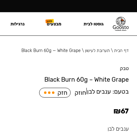
גוסטו לבית
מבצעים
נרגילות
דף הבית
\
תערובת לעישון
\
Black Burn 60g — White Grape
טבק
Black Burn 60g – White Grape
בטעם:
ענבים לבן
|
חוזק
חזק
₪
67
ענבים לבן