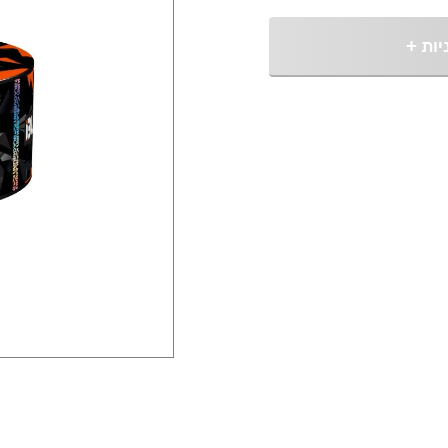
יות
+