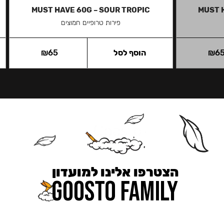
MUST HAVE 60G – SOUR TROPIC
MUST 
פירות טרופיים חמוצים
6
₪
הוסף לסל
65
₪
הצטרפו אלינו למועדון
כאן מקבלים יותר — הטבות, עדכונים והפתעות בלעדיות.