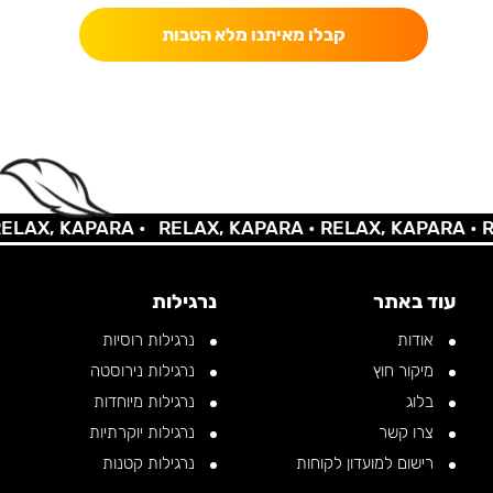
קבלו מאיתנו מלא הטבות
AX, KAPARA •
RELAX, KAPARA •
RELAX, KAPARA •
REL
עוד באתר
נרגילות
אודות
נרגילות רוסיות
מיקור חוץ
נרגילות נירוסטה
בלוג
נרגילות מיוחדות
צרו קשר
נרגילות יוקרתיות
רישום למועדון לקוחות
נרגילות קטנות