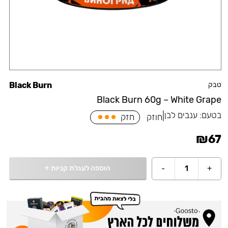
טבק
Black Burn
Black Burn 60g – White Grape
בטעם:
ענבים לבן
|
חוזק
חזק
₪
67
הוספה לעגלת קניות
+
-
1
+