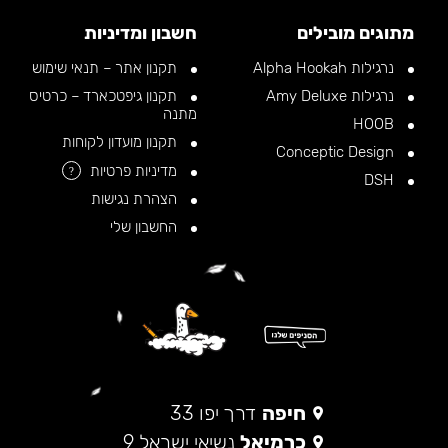
מתוגים מובילים
חשבון ומדיניות
נרגילות Alpha Hookah
תקנון אתר – תנאי שימוש
נרגילות Amy Deluxe
תקנון גיפטכארד – כרטיס
מתנה
HOOB
תקנון מועדון לקוחות
Conceptic Design
מדיניות פרטיות
?
DSH
הצהרת נגישות
החשבון שלי
חיפה
דרך יפו 33
כרמיאל
נשיאי ישראל 9