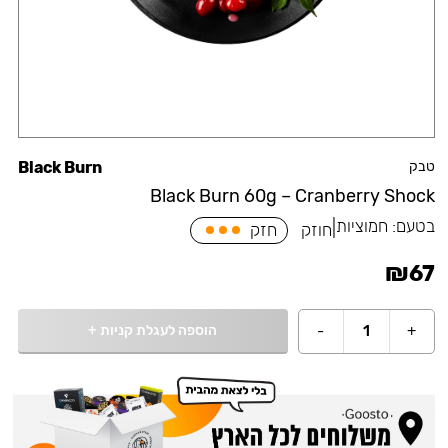
טבק
Black Burn
Black Burn 60g – Cranberry Shock
בטעם:
חמוציות
|
חוזק
חזק
₪
67
הוספה לעגלת קניות
+
-
1
+