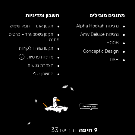
מתוגים מובילים
חשבון ומדיניות
נרגילות Alpha Hookah
תקנון אתר – תנאי שימוש
נרגילות Amy Deluxe
תקנון גיפטכארד – כרטיס
מתנה
HOOB
תקנון מועדון לקוחות
Conceptic Design
מדיניות פרטיות
?
DSH
הצהרת נגישות
החשבון שלי
חיפה
דרך יפו 33