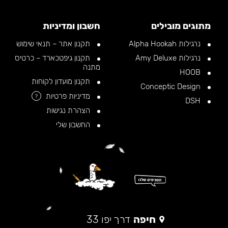
מתוגים מובילים
חשבון ומדיניות
נרגילות Alpha Hookah
תקנון אתר – תנאי שימוש
נרגילות Amy Deluxe
תקנון גיפטכארד – כרטיס
מתנה
HOOB
תקנון מועדון לקוחות
Conceptic Design
מדיניות פרטיות
?
DSH
הצהרת נגישות
החשבון שלי
חיפה
דרך יפו 33