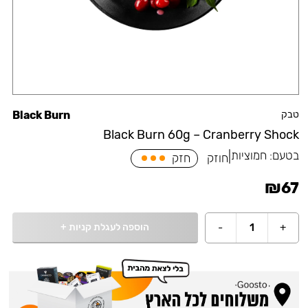
טבק
Black Burn
Black Burn 60g – Cranberry Shock
בטעם:
חמוציות
|
חוזק
חזק
₪
67
הוספה לעגלת קניות
+
-
1
+