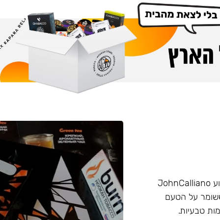
הליין החזק של חברת Burn שזכה בפרס ״טבק השנה״ באירוע JohnCalliano
יכותי וחזק ששומר על הטעם