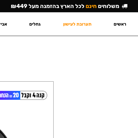
משלוחים
חינם
לכל הארץ בהזמנה מעל ₪449
ראשים
תערובת לעישון
גחלים
אביז