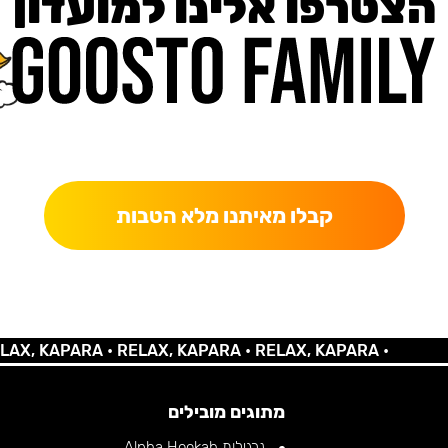
הצטרפו אלינו למועדון
כאן מקבלים יותר — הטבות, עדכונים והפתעות בלעדיות.
קבלו מאיתנו מלא הטבות
 KAPARA •
RELAX, KAPARA •
RELAX, KAPARA •
מתוגים מובילים
נרגילות Alpha Hookah