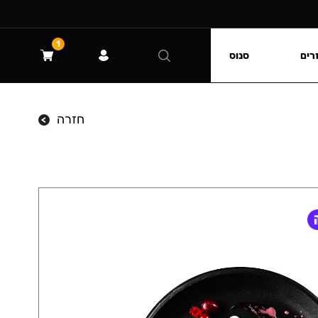
1
רים
סנוס
חזרה