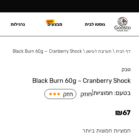
גוסטו לבית
מבצעים
נרגילות
דף הבית
\
תערובת לעישון
\
Black Burn 60g — Cranberry Shock
טבק
Black Burn 60g – Cranberry Shock
בטעם:
חמוציות
|
חוזק
חזק
₪
67
חמוציות חמוצות ביותר