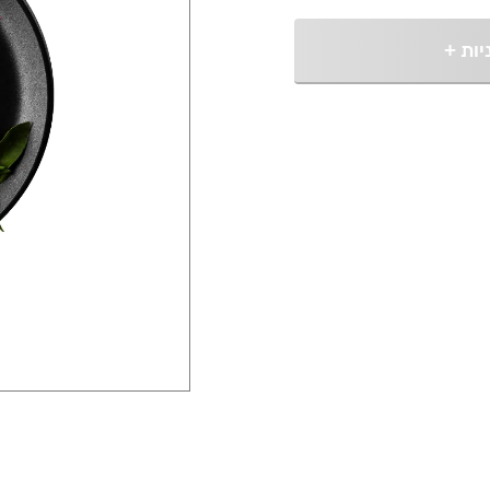
יות
+