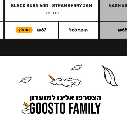
BLACK BURN 60G – STRAWBERRY JAM
NASH 60
ריבת תות
6
₪
הוסף לסל
67
₪
מומלץ
הצטרפו אלינו למועדון
כאן מקבלים יותר — הטבות, עדכונים והפתעות בלעדיות.