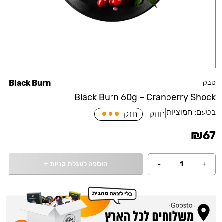
טבק
Black Burn
Black Burn 60g – Cranberry Shock
בטעם:
חמוציות
|
חוזק
חזק
₪
67
הוספה לעגלת קניות
+
-
1
+