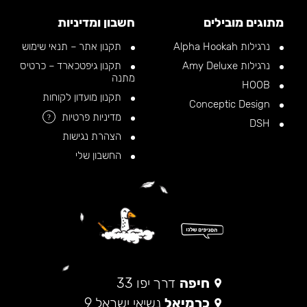
מתוגים מובילים
חשבון ומדיניות
נרגילות Alpha Hookah
תקנון אתר – תנאי שימוש
נרגילות Amy Deluxe
תקנון גיפטכארד – כרטיס
מתנה
HOOB
תקנון מועדון לקוחות
Conceptic Design
מדיניות פרטיות
?
DSH
הצהרת נגישות
החשבון שלי
חיפה
דרך יפו 33
כרמיאל
נשיאי ישראל 9