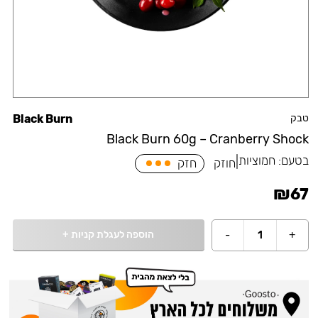
טבק
Black Burn
Black Burn 60g – Cranberry Shock
בטעם:
חמוציות
|
חוזק
חזק
₪
67
הוספה לעגלת קניות
+
-
1
+