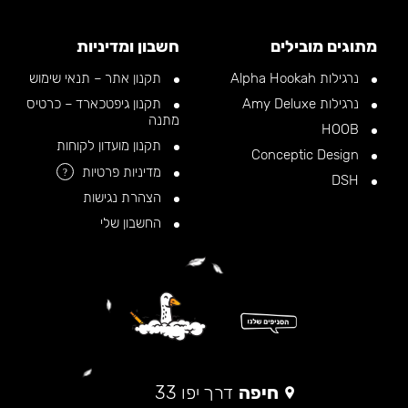
מתוגים מובילים
חשבון ומדיניות
נרגילות Alpha Hookah
תקנון אתר – תנאי שימוש
נרגילות Amy Deluxe
תקנון גיפטכארד – כרטיס
מתנה
HOOB
תקנון מועדון לקוחות
Conceptic Design
מדיניות פרטיות
?
DSH
הצהרת נגישות
החשבון שלי
חיפה
דרך יפו 33