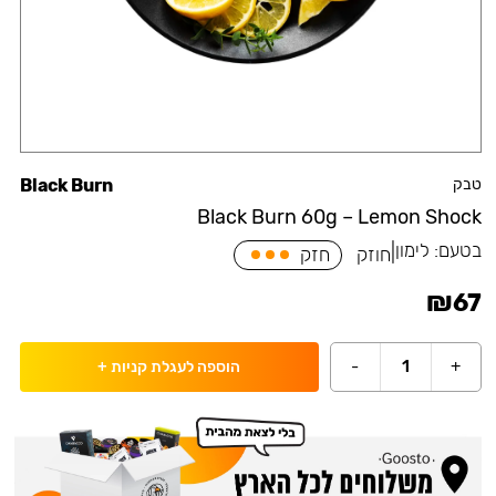
טבק
Black Burn
Black Burn 60g – Lemon Shock
בטעם:
לימון
|
חוזק
חזק
₪
67
-
1
+
הוספה לעגלת קניות
+