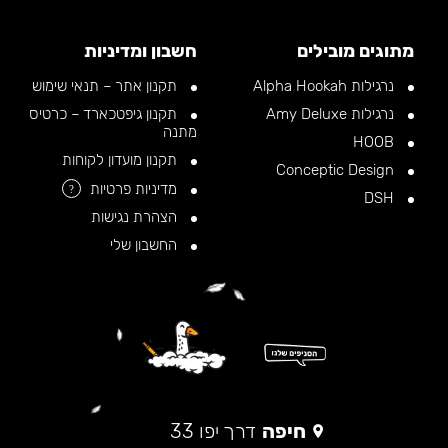
מתוגים מובילים
חשבון ומדיניות
נרגילות Alpha Hookah
תקנון אתר – תנאי שימוש
נרגילות Amy Deluxe
תקנון גיפטכארד – כרטיס
מתנה
HOOB
תקנון מועדון לקוחות
Conceptic Design
מדיניות פרטיות
?
DSH
הצהרת נגישות
החשבון שלי
חיפה
דרך יפו 33