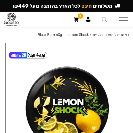
משלוחים
חינם
לכל הארץ בהזמנה מעל ₪449
1
דף הבית
\
תערובת לעישון
\
Black Burn 60g — Lemon Shock