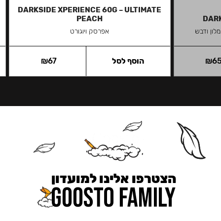
DARKSIDE XPERIENCE 60G – ULTIMATE
PEACH
DARK
לון ודבש
אפרסק ויוגורט
6
₪
הוסף לסל
67
₪
הצטרפו אלינו למועדון
כאן מקבלים יותר — הטבות, עדכונים והפתעות בלעדיות.