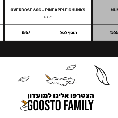
OVERDOSE 60G – PINEAPPLE CHUNKS
MUS
אננס
6
₪
הוסף לסל
67
₪
הצטרפו אלינו למועדון
כאן מקבלים יותר — הטבות, עדכונים והפתעות בלעדיות.