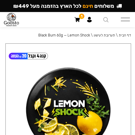
משלוחים
חינם
לכל הארץ בהזמנה מעל ₪449
1
דף הבית
\
תערובת לעישון
\
Black Burn 60g — Lemon Shock