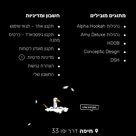
מתוגים מובילים
חשבון ומדיניות
נרגילות Alpha Hookah
תקנון אתר – תנאי שימוש
נרגילות Amy Deluxe
תקנון גיפטכארד – כרטיס
מתנה
HOOB
תקנון מועדון לקוחות
Conceptic Design
מדיניות פרטיות
?
DSH
הצהרת נגישות
החשבון שלי
חיפה
דרך יפו 33