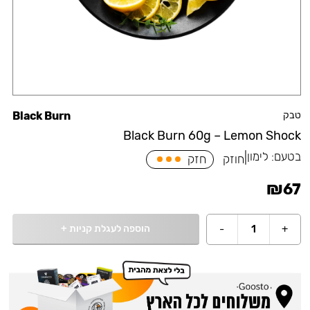
טבק
Black Burn
Black Burn 60g – Lemon Shock
בטעם:
לימון
|
חוזק
חזק
₪
67
הוספה לעגלת קניות
+
-
1
+