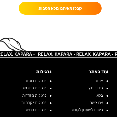
קבלו מאיתנו מלא הטבות
AX, KAPARA •
RELAX, KAPARA •
RELAX, KAPARA •
REL
עוד באתר
נרגילות
אודות
נרגילות רוסיות
מיקור חוץ
נרגילות נירוסטה
בלוג
נרגילות מיוחדות
צרו קשר
נרגילות יוקרתיות
רישום למועדון לקוחות
נרגילות קטנות