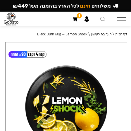
משלוחים
חינם
לכל הארץ בהזמנה מעל ₪449
1
דף הבית
\
תערובת לעישון
\
Black Burn 60g — Lemon Shock