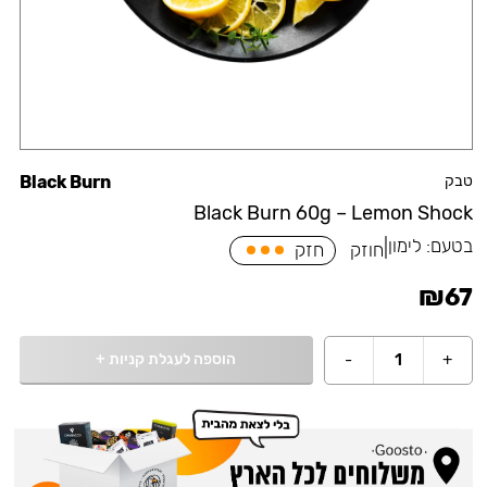
טבק
Black Burn
Black Burn 60g – Lemon Shock
בטעם:
לימון
|
חוזק
חזק
₪
67
הוספה לעגלת קניות
+
-
1
+