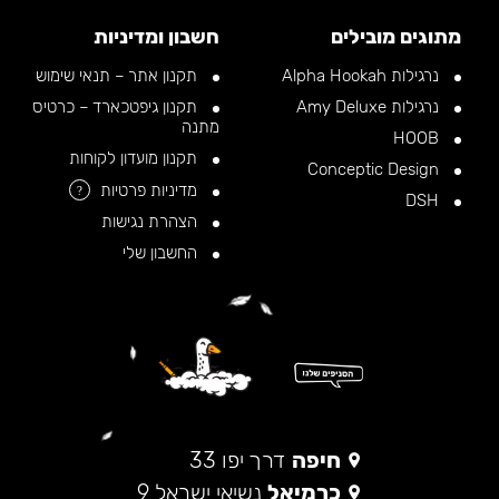
מתוגים מובילים
חשבון ומדיניות
נרגילות Alpha Hookah
תקנון אתר – תנאי שימוש
נרגילות Amy Deluxe
תקנון גיפטכארד – כרטיס
מתנה
HOOB
תקנון מועדון לקוחות
Conceptic Design
מדיניות פרטיות
?
DSH
הצהרת נגישות
החשבון שלי
חיפה
דרך יפו 33
כרמיאל
נשיאי ישראל 9