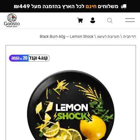
משלוחים
חינם
לכל הארץ בהזמנה מעל ₪449
דף הבית
\
תערובת לעישון
\
Black Burn 60g — Lemon Shock