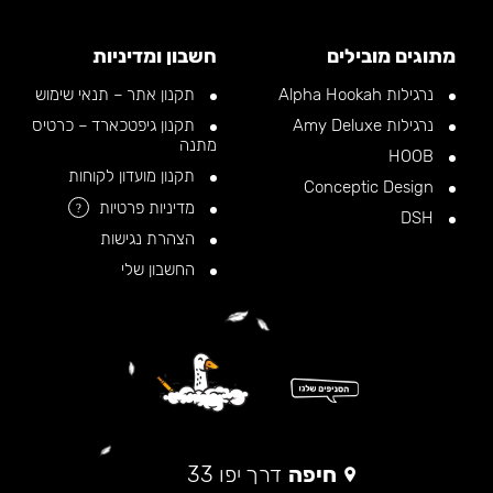
מתוגים מובילים
חשבון ומדיניות
נרגילות Alpha Hookah
תקנון אתר – תנאי שימוש
נרגילות Amy Deluxe
תקנון גיפטכארד – כרטיס
מתנה
HOOB
תקנון מועדון לקוחות
Conceptic Design
מדיניות פרטיות
?
DSH
הצהרת נגישות
החשבון שלי
חיפה
דרך יפו 33