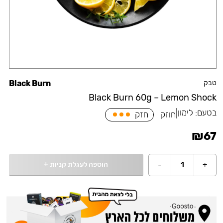
טבק
Black Burn
Black Burn 60g – Lemon Shock
בטעם:
לימון
|
חוזק
חזק
₪
67
הוספה לעגלת קניות
+
-
1
+