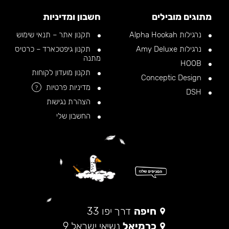
מתוגים מובילים
חשבון ומדיניות
נרגילות Alpha Hookah
תקנון אתר – תנאי שימוש
נרגילות Amy Deluxe
תקנון גיפטכארד – כרטיס
מתנה
HOOB
תקנון מועדון לקוחות
Conceptic Design
מדיניות פרטיות
?
DSH
הצהרת נגישות
החשבון שלי
חיפה
דרך יפו 33
כרמיאל
נשיאי ישראל 9