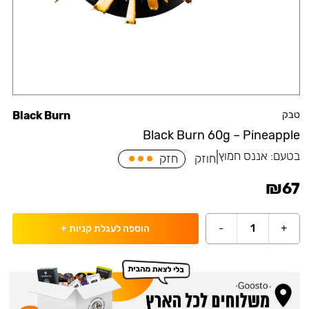
טבק
Black Burn
Black Burn 60g – Pineapple
בטעם:
אננס חמוץ
|
חוזק
חזק
₪
67
-
1
+
הוספה לעגלת קניות
+