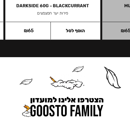
DARKSIDE 60G – BLACKCURRANT
MU
פירות יער חמצמצים
6
₪
הוסף לסל
65
₪
הצטרפו אלינו למועדון
כאן מקבלים יותר — הטבות, עדכונים והפתעות בלעדיות.