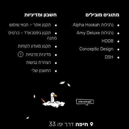
מתוגים מובילים
חשבון ומדיניות
נרגילות Alpha Hookah
תקנון אתר – תנאי שימוש
נרגילות Amy Deluxe
תקנון גיפטכארד – כרטיס
מתנה
HOOB
תקנון מועדון לקוחות
Conceptic Design
מדיניות פרטיות
?
DSH
הצהרת נגישות
החשבון שלי
חיפה
דרך יפו 33