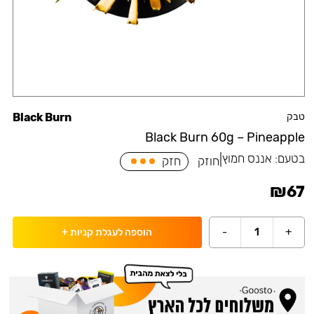
טבק
Black Burn
Black Burn 60g – Pineapple
בטעם:
אננס חמוץ
|
חוזק
חזק
₪
67
-
1
+
הוספה לעגלת קניות
+