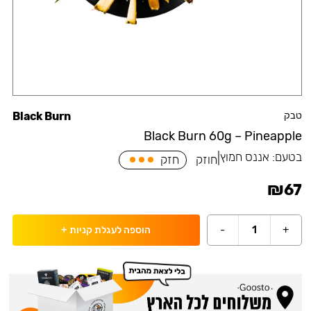
טבק
Black Burn
Black Burn 60g – Pineapple
בטעם:
אננס חמוץ
|
חוזק
חזק
₪
67
-
1
+
הוספה לעגלת קניות
+