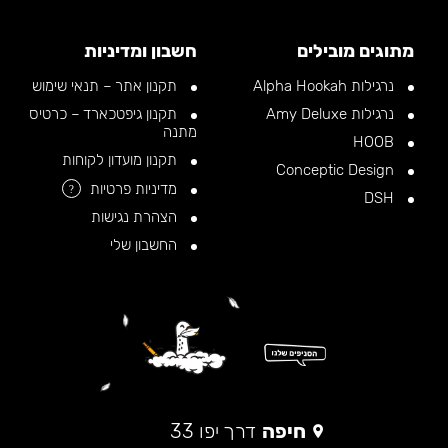
מתוגים מובילים
חשבון ומדיניות
נרגילות Alpha Hookah
תקנון אתר – תנאי שימוש
נרגילות Amy Deluxe
תקנון גיפטכארד – כרטיס
מתנה
HOOB
תקנון מועדון לקוחות
Conceptic Design
מדיניות פרטיות
?
DSH
הצהרת נגישות
החשבון שלי
חיפה
דרך יפו 33