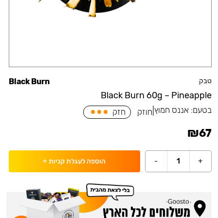
טבק
Black Burn
Black Burn 60g – Pineapple
בטעם:
אננס חמוץ
|
חוזק
חזק
₪
67
-
1
+
הוספה לעגלת קניות
+