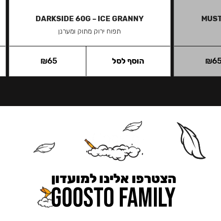
DARKSIDE 60G – ICE GRANNY
MUST
תפוח ירוק מתוק ומערנן
6
₪
הוסף לסל
65
₪
הצטרפו אלינו למועדון
כאן מקבלים יותר — הטבות, עדכונים והפתעות בלעדיות.