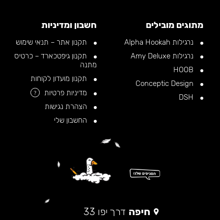
מתוגים מובילים
חשבון ומדיניות
נרגילות Alpha Hookah
תקנון אתר – תנאי שימוש
נרגילות Amy Deluxe
תקנון גיפטכארד – כרטיס
מתנה
HOOB
תקנון מועדון לקוחות
Conceptic Design
מדיניות פרטיות
?
DSH
הצהרת נגישות
החשבון שלי
חיפה
דרך יפו 33