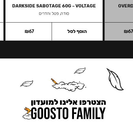
DARKSIDE SABOTAGE 60G – VOLTAGE
OVERD
סודה, פטל והדרים
6
₪
הוסף לסל
67
₪
הצטרפו אלינו למועדון
כאן מקבלים יותר — הטבות, עדכונים והפתעות בלעדיות.