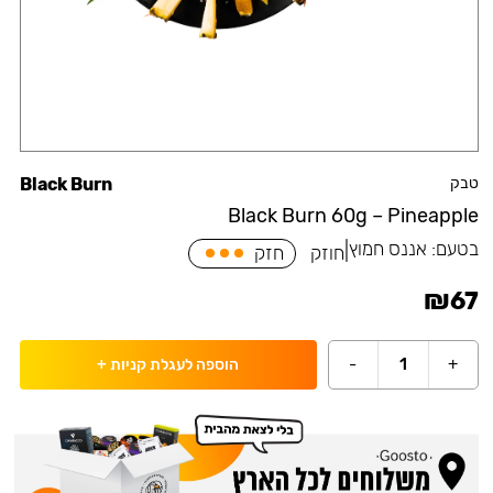
טבק
Black Burn
Black Burn 60g – Pineapple
בטעם:
אננס חמוץ
|
חוזק
חזק
₪
67
-
1
+
הוספה לעגלת קניות
+