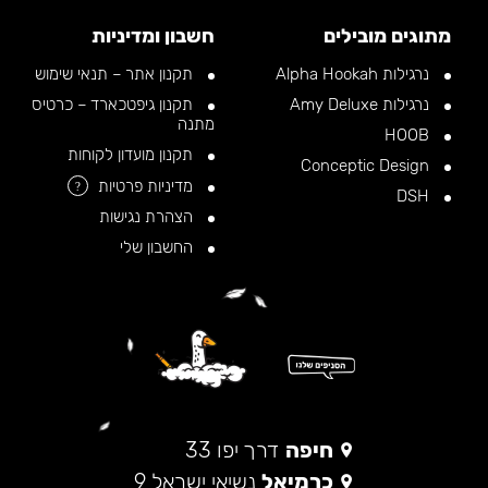
מתוגים מובילים
חשבון ומדיניות
נרגילות Alpha Hookah
תקנון אתר – תנאי שימוש
נרגילות Amy Deluxe
תקנון גיפטכארד – כרטיס
מתנה
HOOB
תקנון מועדון לקוחות
Conceptic Design
מדיניות פרטיות
?
DSH
הצהרת נגישות
החשבון שלי
חיפה
דרך יפו 33
כרמיאל
נשיאי ישראל 9