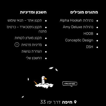
מתוגים מובילים
חשבון ומדיניות
נרגילות Alpha Hookah
תקנון אתר – תנאי שימוש
נרגילות Amy Deluxe
תקנון גיפטכארד – כרטיס
מתנה
HOOB
תקנון מועדון לקוחות
Conceptic Design
מדיניות פרטיות
?
DSH
הצהרת נגישות
החשבון שלי
חיפה
דרך יפו 33