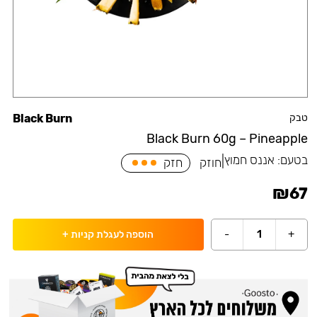
טבק
Black Burn
Black Burn 60g – Pineapple
בטעם:
אננס חמוץ
|
חוזק
חזק
₪
67
-
1
+
הוספה לעגלת קניות
+