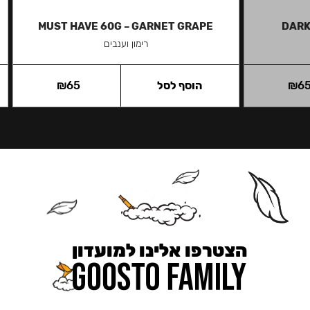
MUST HAVE 60G – GARNET GRAPE
DARK
רימון וענבים
6
₪
הוסף לסל
65
₪
הצטרפו אלינו למועדון
כאן מקבלים יותר — הטבות, עדכונים והפתעות בלעדיות.