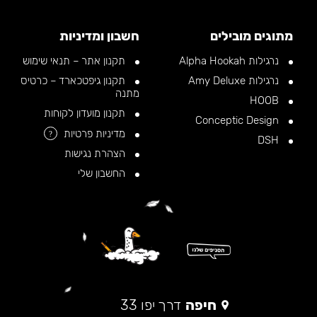
מתוגים מובילים
חשבון ומדיניות
נרגילות Alpha Hookah
תקנון אתר – תנאי שימוש
נרגילות Amy Deluxe
תקנון גיפטכארד – כרטיס
מתנה
HOOB
תקנון מועדון לקוחות
Conceptic Design
מדיניות פרטיות
?
DSH
הצהרת נגישות
החשבון שלי
חיפה
דרך יפו 33