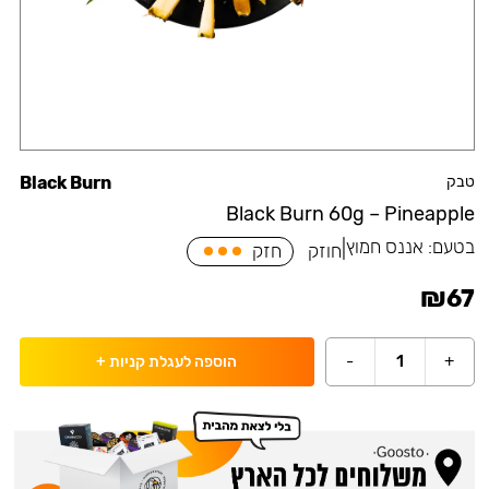
טבק
Black Burn
Black Burn 60g – Pineapple
בטעם:
אננס חמוץ
|
חוזק
חזק
₪
67
-
1
+
הוספה לעגלת קניות
+