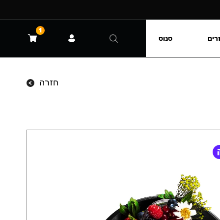
1
רים
סנוס
חזרה