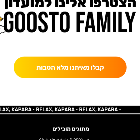
הצטרפו אלינו למועדון
כאן מקבלים יותר — הטבות, עדכונים והפתעות בלעדיות.
קבלו מאיתנו מלא הטבות
 KAPARA •
RELAX, KAPARA •
RELAX, KAPARA •
מתוגים מובילים
נרגילות Alpha Hookah