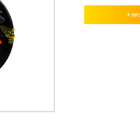
יות
+