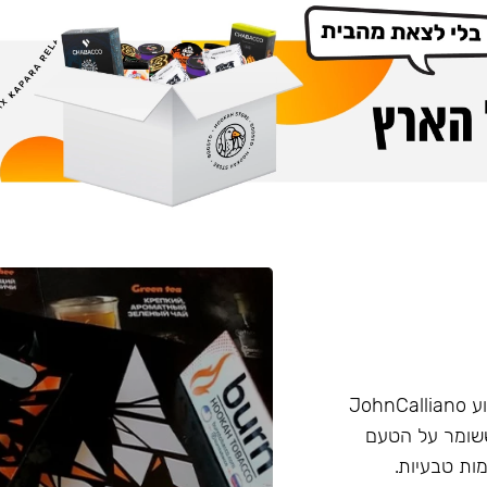
הליין החזק של חברת Burn שזכה בפרס ״טבק השנה״ באירוע JohnCalliano
יכותי וחזק ששומר על הטעם