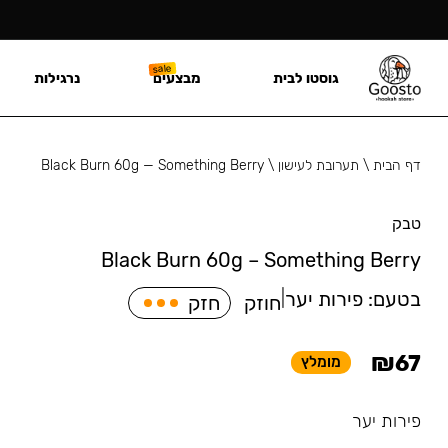
גוסטו לבית
מבצעים
נרגילות
דף הבית
\
תערובת לעישון
\
Black Burn 60g — Something Berry
טבק
Black Burn 60g – Something Berry
בטעם:
פירות יער
|
חוזק
חזק
₪
67
מומלץ
פירות יער