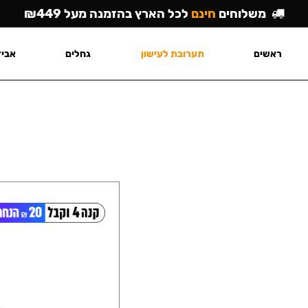
משלוחים
חינם
לכל הארץ בהזמנה מעל ₪449
ראשים
תערובת לעישון
גחלים
אביז