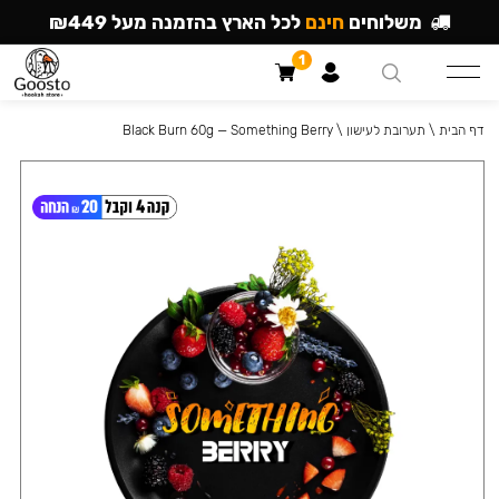
משלוחים
חינם
לכל הארץ בהזמנה מעל ₪449
1
דף הבית
\
תערובת לעישון
\
Black Burn 60g — Something Berry