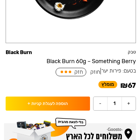
טבק
Black Burn
Black Burn 60g – Something Berry
בטעם:
פירות יער
|
חוזק
חזק
₪
67
מומלץ
-
1
+
הוספה לעגלת קניות
+