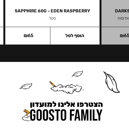
SAPPHIRE 60G – EDEN RASPBERRY
DARKS
אדומות
פטל
6
₪
הוסף לסל
65
₪
הצטרפו אלינו למועדון
כאן מקבלים יותר — הטבות, עדכונים והפתעות בלעדיות.