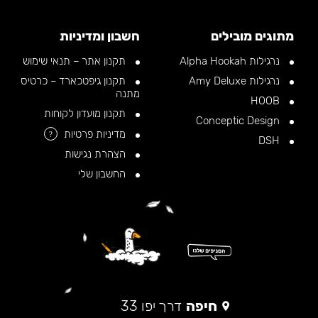
מתוגים מובילים
חשבון ומדיניות
נרגילות Alpha Hookah
תקנון אתר – תנאי שימוש
נרגילות Amy Deluxe
תקנון גיפטכארד – כרטיס
מתנה
HOOB
תקנון מועדון לקוחות
Conceptic Design
מדיניות פרטיות
?
DSH
הצהרת נגישות
החשבון שלי
חיפה
דרך יפו 33